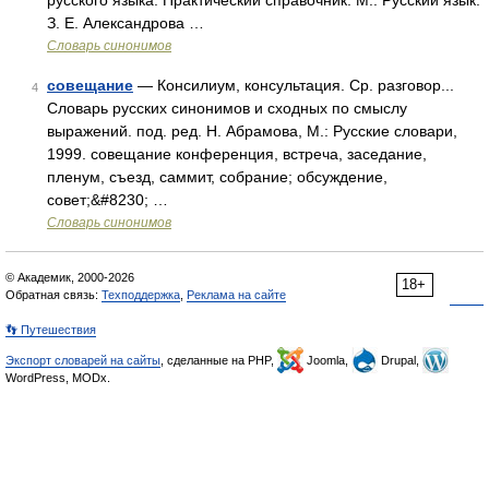
русского языка. Практический справочник. М.: Русский язык.
З. Е. Александрова …
Словарь синонимов
совещание
— Консилиум, консультация. Ср. разговор...
4
Словарь русских синонимов и сходных по смыслу
выражений. под. ред. Н. Абрамова, М.: Русские словари,
1999. совещание конференция, встреча, заседание,
пленум, съезд, саммит, собрание; обсуждение,
совет;&#8230; …
Словарь синонимов
© Академик, 2000-2026
18+
Обратная связь:
Техподдержка
,
Реклама на сайте
👣 Путешествия
Экспорт словарей на сайты
, сделанные на PHP,
Joomla,
Drupal,
WordPress, MODx.